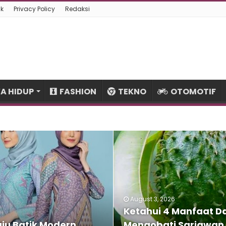
k
Privacy Policy
Redaksi
A HIDUP
FASHION
TEKNO
OTOMOTIF
August 3, 2026
Ketahui 4 Manfaat Da
aju Batik Modern
Mengobati Sariawan