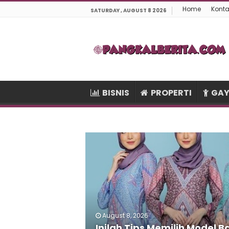
Home
Konta
SATURDAY , AUGUST 8 2026
BISNIS
PROPERTI
GAY
August 8, 2026
Inilah Tips Memilih Model B