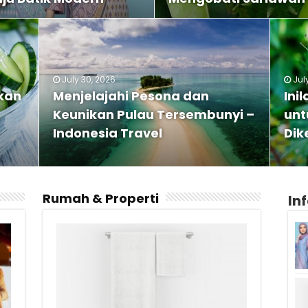
July 30, 2026
Jul
kan
Menjelajahi Pesona dan
Ini
Keunikan Pulau Tersembunyi –
unt
Indonesia Travel
Dik
Rumah & Properti
In