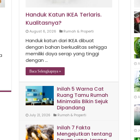
Handuk Katun IKEA Terlaris.
Kualitasnya?
August 6, 2026
Rumah & Properti
Handuk katun dari IKEA dibuat
dengan bahan berkualitas sehigga
memiliki daya serap yang tinggi
a
dengan …
A
Baca Selengkapnya »
Inilah 5 Warna Cat
Ruang Tamu Rumah
A
Minimalis Bikin Sejuk
Dipandang
July 21, 2026
Rumah & Properti
Inilah 7 Fakta
J
Mengejutkan tentang