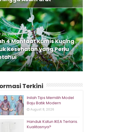
y 29, 2026
lah 4 Manfaat Kumis Kucing
uk Kesehatan yang Perlu
etahui
formasi Terkini
Inilah Tips Memilih Model
Baju Batik Modern
August 8, 2026
Handuk Katun IKEA Terlaris.
Kualitasnya?