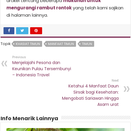
artikel tentang beberapa
makanan untuk
mengurangi rambut rontok
yang telah kami sajikan
di halaman lainnya.
Topik
KHASIAT TIMUN
MANFAAT TIMUN
TIMUN
Previous
Menjelajahi Pesona dan
Keunikan Pulau Tersembunyi
– Indonesia Travel
Next
Ketahui 4 Manfaat Daun
Sirsak bagi Kesehatan:
Mengobati Sariawan Hingga
Asam urat
Info Menarik Lainnya